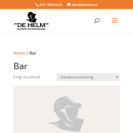
015-3693434
info@dehelm.nl
Home
/ Bar
Bar
Enig resultaat