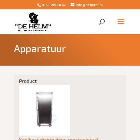
015-3693434
info@dehelm.nl
Apparatuur
Product
Koelkast dichte deur, roestvrijstaal