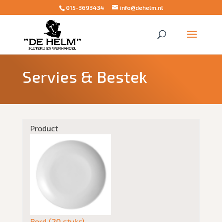
015-3693434
info@dehelm.nl
Servies & Bestek
Product
Bord (20 stuks)