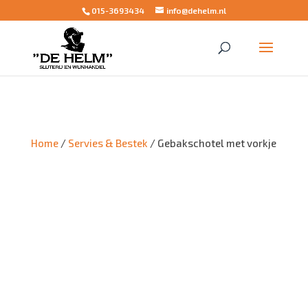
015-3693434
info@dehelm.nl
Home
/
Servies & Bestek
/ Gebakschotel met vorkje